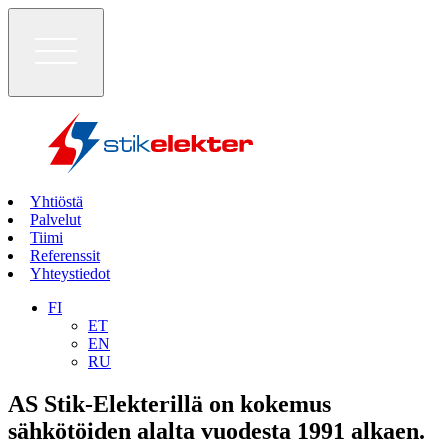
Yhtiöstä
Palvelut
Tiimi
Referenssit
Yhteystiedot
FI
ET
EN
RU
AS Stik-Elekterillä on kokemus
sähkötöiden alalta
vuodesta 1991 alkaen
.